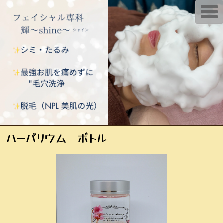
T
o
g
g
l
e
n
a
v
i
g
a
t
i
o
n
ハーバリウム ボトル