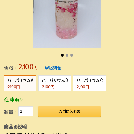
2,100
価格：
円
+ 配送料金
ハーバリウムA
ハーバリウムB
ハーバリウムC
2,100円
2,100円
2,100円
在庫あり
数量：
カゴに入れる
商品の説明