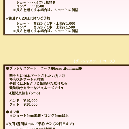
ショート･･･オフ代無料‼️
ロング ･･･¥500
※長さを短くする場合は、ショートの価格
⭐️前回より23日以降のご予約
ショート ¥220 / 1本・上限¥1,000
ロング ¥320 / 1本・上限¥1,500
※長さを短くする場合は、ショートの価格
《プレシャスアートコース》
●プレシャスアート コース●beautiful hand●
華やかに10本アートされたい方に♡
持ち込みアートも可能
事前にLINEよりご相談いただけたら
装飾物やカラーなどスムーズです❣️
4週間長持ち(o^^o)
ハンド ¥10,000
フット ¥10,000
●オフ●
※ショート4mm未満・ロング4mm以上
⭐️次回3週間以内のご予約で♡ (22日目まで)