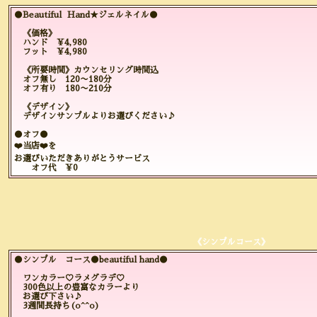
●Beautiful Hand★ジェルネイル●
《価格》
ハンド ¥4,980
フット ¥4,980
《所要時間》カウンセリング時間込
オフ無し 120〜180分
オフ有り 180〜210分
《デザイン》
デザインサンプルよりお選びください♪
●オフ●
❤️当店❤️を
お選びいただきありがとうサービス
オフ代 ¥0
《シンプルコース》
●シンプル コース●beautiful hand●
ワンカラー♡ラメグラデ♡
300色以上の豊富なカラーより
お選び下さい♪
3週間長持ち(o^^o)