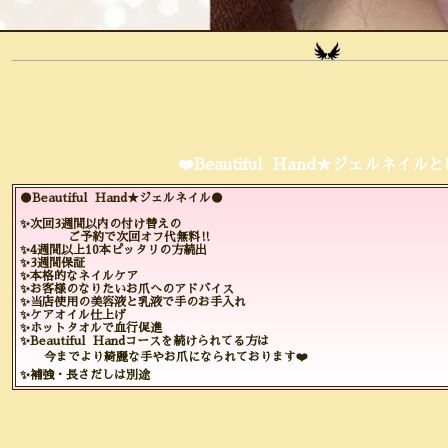
❤️Beautiful Hand★ジェルネイルと
●Beautiful Hand★ジェルネイル●
✨次回3週間以内の付け替えの
ご予約で次回オフ代無料‼️
✨4週間以上10本ピッタリの方続出
✨3週間保証
✨本格的なネイルケア
✨お客様のなりたいお爪へのアドバイス
✨当店使用の美容液と乳液で手のお手入れ
✨ケアオイル仕上げ
✨ホットタオルで血行促進
✨Beautiful Handコースを続けられてる方は
今までより綺麗な手やお爪になられております❤️
✨補強・長さだしは別途