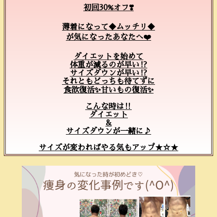
初回30%オフ❣️
薄着になって◆ムッチリ◆
が気になったあなたへ❤️
ダイエットを始めて
体重が減るのが早い⁉️
サイズダウンが早い⁉️
それともどっちも待てずに
食欲復活✨甘いもの復活✨
こんな時は‼️
ダイエット
&
サイズダウンが一緒に♪
サイズが変わればやる気もアップ★☆★