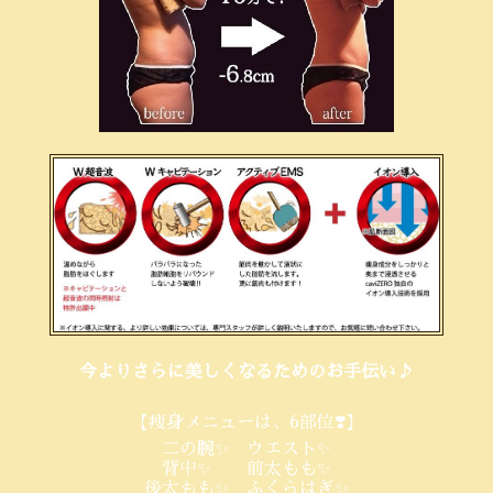
今よりさらに美しくなるためのお手伝い♪
【痩身メニューは、6部位❣️】
二の腕✨ ウエスト✨
背中✨ 前太もも✨
後太もも✨ ふくらはぎ✨