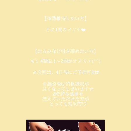
【体型維持したい方】
月に1度のメンテ❤️
【たるみなど引き締めたい方】
※１週間に1〜2回がオススメ(^^)
※次回は、4日後にご予約可能❣️
※施術後は消化吸収が
良くなってしまいます☆
2時間お食事を
控えていただけた方が
とっても効果的♡