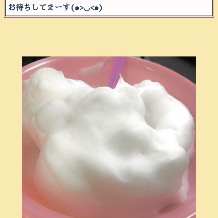
お待ちしてまーす(๑>◡<๑)